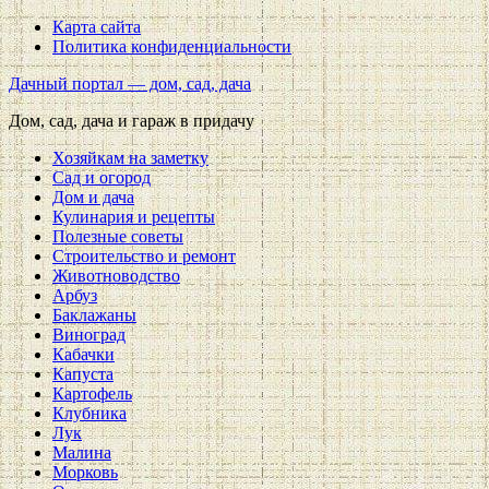
Карта сайта
Политика конфиденциальности
Дачный портал — дом, сад, дача
Дом, сад, дача и гараж в придачу
Хозяйкам на заметку
Сад и огород
Дом и дача
Кулинария и рецепты
Полезные советы
Строительство и ремонт
Животноводство
Арбуз
Баклажаны
Виноград
Кабачки
Капуста
Картофель
Клубника
Лук
Малина
Морковь