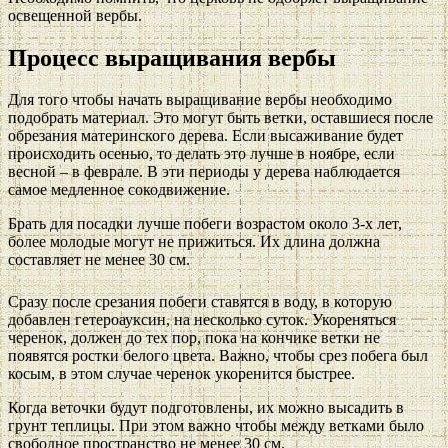
освещенной вербы.
Процесс выращивания вербы
Для того чтобы начать выращивание вербы необходимо
подобрать материал. Это могут быть ветки, оставшиеся после
обрезания материнского дерева. Если высаживание будет
происходить осенью, то делать это лучше в ноябре, если
весной – в феврале. В эти периоды у дерева наблюдается
самое медленное сокодвижение.
Брать для посадки лучше побеги возрастом около 3-х лет,
более молодые могут не прижиться. Их длина должна
составляет не менее 30 см.
Сразу после срезания побеги ставятся в воду, в которую
добавлен гетероауксин, на несколько суток. Укореняться
черенок, должен до тех пор, пока на кончике ветки не
появятся ростки белого цвета. Важно, чтобы срез побега был
косым, в этом случае черенок укоренится быстрее.
Когда веточки будут подготовлены, их можно высадить в
грунт теплицы. При этом важно чтобы между ветками было
свободное пространство не менее 30 см.