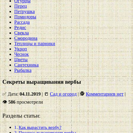
Огурцы
Перец
Петрушка
Помидоры
Рассада
Редис
Свекла
Смородина
Теплицы и парники
Укроп
Чеснок
Цветы
Сантехника
Рыбалка
Секреты выращивания вербы
✅ Дата:
04.11.2019
| 📒
Сад и огород
| 🕵
Комментариев нет
|
👁
586
просмотрели
Разделы статьи:
Как вырастить вербу?
Процесс выращивания вербы