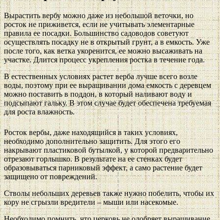
Вырастить вербу можно даже из небольшой веточки, но
росток не приживется, если не учитывать элементарные
правила ее посадки. Большинство садоводов советуют
осуществлять посадку не в открытый грунт, а в емкость. Уже
после того, как ветка укоренится, ее можно высаживать на
участке. Длится процесс укрепления ростка в течение года.
В естественных условиях растет верба лучше всего возле
воды, поэтому при ее выращивании дома емкость с деревцем
можно поставить в поддон, в который наливают воду и
подсыпают гальку. В этом случае будет обеспечена требуемая
для роста влажность.
Росток вербы, даже находящийся в таких условиях,
необходимо дополнительно защитить. Для этого его
накрывают пластиковой бутылкой, у которой предварительно
отрезают горлышко. В результате на ее стенках будет
образовываться парниковый эффект, а само растение будет
защищено от повреждений.
Стволы небольших деревьев также нужно побелить, чтобы их
кору не сгрызли вредители – мыши или насекомые.
Необходимо помнить, что церковь не одобряет выращивание