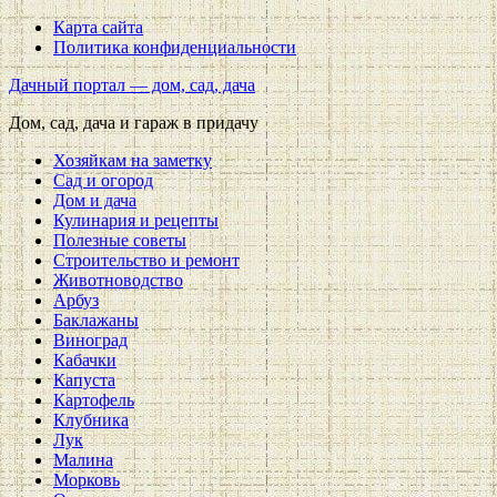
Карта сайта
Политика конфиденциальности
Дачный портал — дом, сад, дача
Дом, сад, дача и гараж в придачу
Хозяйкам на заметку
Сад и огород
Дом и дача
Кулинария и рецепты
Полезные советы
Строительство и ремонт
Животноводство
Арбуз
Баклажаны
Виноград
Кабачки
Капуста
Картофель
Клубника
Лук
Малина
Морковь