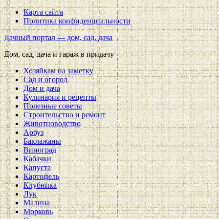
Карта сайта
Политика конфиденциальности
Дачный портал — дом, сад, дача
Дом, сад, дача и гараж в придачу
Хозяйкам на заметку
Сад и огород
Дом и дача
Кулинария и рецепты
Полезные советы
Строительство и ремонт
Животноводство
Арбуз
Баклажаны
Виноград
Кабачки
Капуста
Картофель
Клубника
Лук
Малина
Морковь