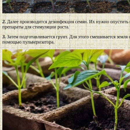
2.
Далее производится дезинфекция семян. Их нужно опустить н
препараты для стимуляции роста.
3.
Затем подготавливается грунт. Для этого смешивается земля 
помощью пульверизатора.