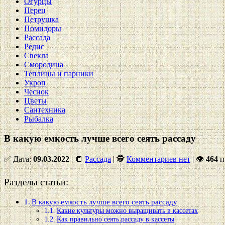
Огурцы
Перец
Петрушка
Помидоры
Рассада
Редис
Свекла
Смородина
Теплицы и парники
Укроп
Чеснок
Цветы
Сантехника
Рыбалка
В какую емкость лучше всего сеять рассаду
✅ Дата:
09.03.2022
| 📒
Рассада
| 🕵
Комментариев нет
|
👁
464
п
Разделы статьи:
В какую емкость лучше всего сеять рассаду
Какие культуры можно выращивать в кассетах
Как правильно сеять рассаду в кассеты