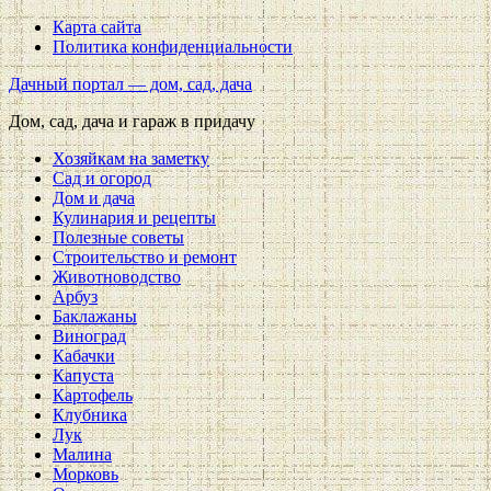
Карта сайта
Политика конфиденциальности
Дачный портал — дом, сад, дача
Дом, сад, дача и гараж в придачу
Хозяйкам на заметку
Сад и огород
Дом и дача
Кулинария и рецепты
Полезные советы
Строительство и ремонт
Животноводство
Арбуз
Баклажаны
Виноград
Кабачки
Капуста
Картофель
Клубника
Лук
Малина
Морковь