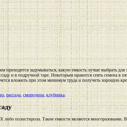
гим приходится задумываться, какую емкость лучше выбрать для 
аду и в подручной таре. Некоторым нравится сеять семена в пя
очется вложить при этом минимум труда и получить хорошую кре
во
,
рассада
,
смородина
,
клубника
.
саду
Х либо полистирола. Такие емкости являются многоразовыми. В 