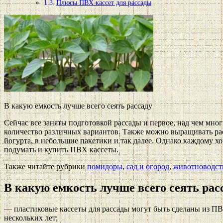
Плюсы ПВХ кассет для рассады
В какую емкость лучше всего сеять рассаду
Сейчас все заняты подготовкой рассады и первое, над чем мно
количество различных вариантов. Также можно выращивать расс
йогурта, в небольшие пакетики и так далее. Однако каждому х
подумать и купить ПВХ кассеты.
Также читайте рубрики
помидоры
,
сад и огород
,
животноводст
В какую емкость лучше всего сеять рас
— пластиковые кассеты для рассады могут быть сделаны из ПВ
нескольких лет;