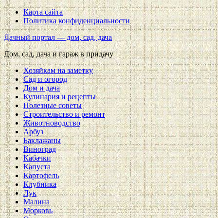
Карта сайта
Политика конфиденциальности
Дачный портал — дом, сад, дача
Дом, сад, дача и гараж в придачу
Хозяйкам на заметку
Сад и огород
Дом и дача
Кулинария и рецепты
Полезные советы
Строительство и ремонт
Животноводство
Арбуз
Баклажаны
Виноград
Кабачки
Капуста
Картофель
Клубника
Лук
Малина
Морковь