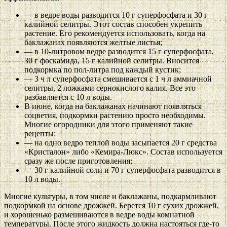
— в ведре воды разводится 10 г суперфосфата и 30 г
калийной селитры. Этот состав способен укрепить
растение. Его рекомендуется использовать, когда на
баклажанах появляются желтые листья;
— в 10-литровом ведре разводится 15 г суперфосфата,
30 г фоскамида, 15 г калийной селитры. Вносится
подкормка по пол-литра под каждый кустик;
— 3 ч л суперфосфата смешивается с 1 ч л аммиачной
селитры, 2 ложками сернокислого калия. Все это
разбавляется с 10 л воды.
В июне, когда на баклажанах начинают появляться
соцветия, подкормки растению просто необходимы.
Многие огородники для этого применяют такие
рецепты:
— на одно ведро теплой воды засыпается 20 г средства
«Кристалон» либо «Кемира-Люкс». Состав используется
сразу же после приготовления;
— 30 г калийной соли и 70 г суперфосфата разводится в
10 л воды.
Многие культуры, в том числе и баклажаны, подкармливают
подкормкой на основе дрожжей. Берется 10 г сухих дрожжей,
и хорошенько размешиваются в ведре воды комнатной
температуры. После этого жидкость должна настояться где-то