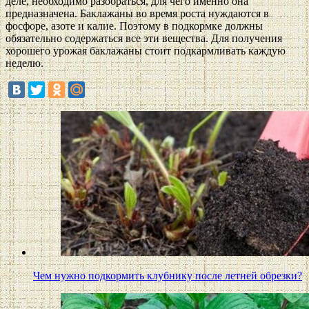
деле, необходимо разобраться, для чего именно она
предназначена. Баклажаны во время роста нуждаются в
фосфоре, азоте и калие. Поэтому в подкормке должны
обязательно содержаться все эти вещества. Для получения
хорошего урожая баклажаны стоит подкармливать каждую
неделю.
Чем нужно подкормить клубнику после летней обрезки?