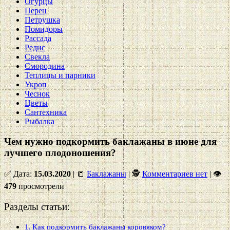
Огурцы
Перец
Петрушка
Помидоры
Рассада
Редис
Свекла
Смородина
Теплицы и парники
Укроп
Чеснок
Цветы
Сантехника
Рыбалка
Чем нужно подкормить баклажаны в июне для
лучшего плодоношения?
✅ Дата:
15.03.2020
| 📒
Баклажаны
| 🕵
Комментариев нет
|
👁
479
просмотрели
Разделы статьи:
Как подкормить баклажаны коровяком?