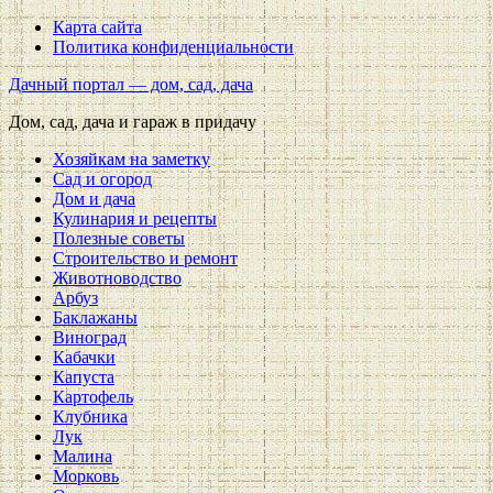
Карта сайта
Политика конфиденциальности
Дачный портал — дом, сад, дача
Дом, сад, дача и гараж в придачу
Хозяйкам на заметку
Сад и огород
Дом и дача
Кулинария и рецепты
Полезные советы
Строительство и ремонт
Животноводство
Арбуз
Баклажаны
Виноград
Кабачки
Капуста
Картофель
Клубника
Лук
Малина
Морковь