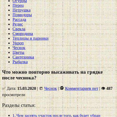
Огурцы
Перец
Петрушка
Помидоры
Рассада
Редис
Свекла
Смородина
Теплицы и парники
Укроп
Чеснок
Цветы
Сантехника
Рыбалка
Что можно повторно высаживать на грядке
после чеснока?
✅ Дата:
15.03.2020
| 📒
Чеснок
| 🕵
Комментариев нет
|
👁
487
просмотрели
Разделы статьи:
Чем засеять участок после того, как будет убран