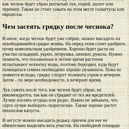
как чеснок будет убран репчатый лук, порей, шалот или
черемшу. Также не стоит сажать на этом месте галантусы или
нарциссы.
Чем засеять грядку после чеснока?
В июле, когда чеснок будет уже собран, можно высадить на
освободившейся грядке зелень. Но перед этим стоит удобрить
почву комплексным удобрением. Хорошо будет расти на
участке сельдерей, укроп, петрушка, шпинат, рукола. Нужно
помнить, что посаженные в летнее время растения
испытывают нехватку воды, поэтому бороздки, куда будут
помещаться семена необходимо хорошо увлажнить. Пока не
появятся всходы, грядку следует поливать утром и вечером.
Затем – по мере необходимости, в вечернее время.
Лук сажать после того, как чеснок будет убран, не
рекомендуется, так как он страдает от тех же вредителей.
Лучше посеять огурцы или редис. Важно не забывать, что
сорта лучше выбирать скороспелые. Также хорошо растет
пекинская капуста.
В августе можно высадить редьку, причем для нее не
обязательно выделять весь участок. На свободной площади