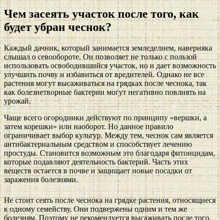
Чем засеять участок после того, как
будет убран чеснок?
Каждый дачник, который занимается земледелием, наверняка
слышал о севообороте. Он позволяет не только с пользой
использовать освободившийся участок, но и дает возможность
улучшить почву и избавиться от вредителей. Однако не все
растения могут высаживаться на грядках после чеснока, так
как болезнетворные бактерии могут негативно повлиять на
урожай.
Чаще всего огородники действуют по принципу «вершки, а
затем корешки» или наоборот. Но данное правило
ограничивает выбор культур. Между тем, чеснок сам является
антибактериальным средством и способствует лечению
простуды. Становится возможным это благодаря фитонцидам,
которые подавляют деятельность бактерий. Часть этих
веществ остается в почве и защищает новые посадки от
заражения болезнями.
Не стоит сеять после чеснока на грядке растения, относящиеся
к одному семейству. Они подвержены одним и тем же
болезням. Поэтому не рекомендуется высаживать после того,