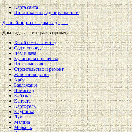
Карта сайта
Политика конфиденциальности
Дачный портал — дом, сад, дача
Дом, сад, дача и гараж в придачу
Хозяйкам на заметку
Сад и огород
Дом и дача
Кулинария и рецепты
Полезные советы
Строительство и ремонт
Животноводство
Арбуз
Баклажаны
Виноград
Кабачки
Капуста
Картофель
Клубника
Лук
Малина
Морковь