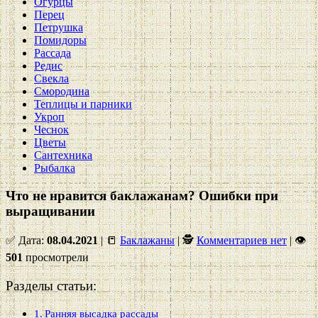
Огурцы
Перец
Петрушка
Помидоры
Рассада
Редис
Свекла
Смородина
Теплицы и парники
Укроп
Чеснок
Цветы
Сантехника
Рыбалка
Что не нравится баклажанам? Ошибки при
выращивании
✅ Дата:
08.04.2021
| 📒
Баклажаны
| 🕵
Комментариев нет
|
👁
501
просмотрели
Разделы статьи:
Ранняя высадка рассады