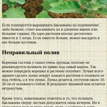
Если планируется выращивать баклажаны на подоконнике
либо балконе, стоит высаживать их в длинные ящики или
большие горшки. На одно растения вполне достаточно
емкости в 3 литра. Если емкость больше, можно высадить в
нее больше кустиков.
Неправильный полив
Корневая система у синих очень хрупкая, поэтому не
рекомендуется поливать их прямо под самый корень. Так
можно повредить корешки и растение погибнет. Лучше всего
заранее сделать лунки вокруг каждого растения и поливать не
под стебель, а в эти лунки. Лунка делается, отступив около 10-
20 см от основного стебля. В результате земляной ком остается
нетронутым.
Кроме этого, немаловажно отметить и то, что поливать
баклажаны сверху листьев допускается лишь вечером. Ни в
коем случае нельзя этого делать днем, а особенно в жару.