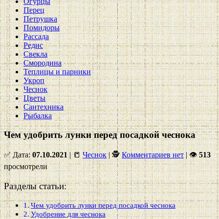
Огурцы
Перец
Петрушка
Помидоры
Рассада
Редис
Свекла
Смородина
Теплицы и парники
Укроп
Чеснок
Цветы
Сантехника
Рыбалка
Чем удобрить лунки перед посадкой чеснока
✅ Дата:
07.10.2021
| 📒
Чеснок
| 🕵
Комментариев нет
|
👁
513
просмотрели
Разделы статьи:
Чем удобрить лунки перед посадкой чеснока
Удобрение для чеснока