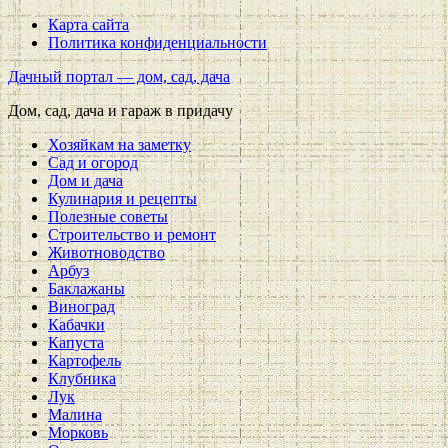
Карта сайта
Политика конфиденциальности
Дачный портал — дом, сад, дача
Дом, сад, дача и гараж в придачу
Хозяйкам на заметку
Сад и огород
Дом и дача
Кулинария и рецепты
Полезные советы
Строительство и ремонт
Животноводство
Арбуз
Баклажаны
Виноград
Кабачки
Капуста
Картофель
Клубника
Лук
Малина
Морковь