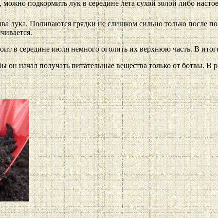
о, можно подкормить лук в середине лета сухой золой либо насто
ва лука. Поливаются грядки не слишком сильно только после п
нчивается.
ит в середине июля немного оголить их верхнюю часть. В итоге
ы он начал получать питательные вещества только от ботвы. В р