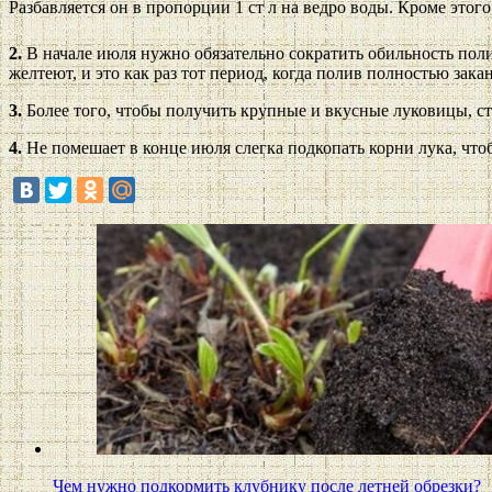
Разбавляется он в пропорции 1 ст л на ведро воды. Кроме этог
2.
В начале июля нужно обязательно сократить обильность поли
желтеют, и это как раз тот период, когда полив полностью зака
3.
Более того, чтобы получить крупные и вкусные луковицы, сто
4.
Не помешает в конце июля слегка подкопать корни лука, чтоб
Чем нужно подкормить клубнику после летней обрезки?