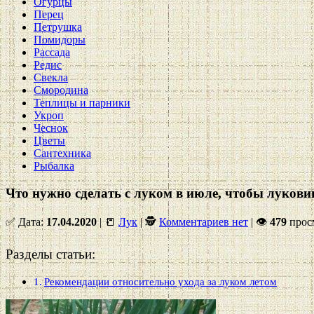
Огурцы
Перец
Петрушка
Помидоры
Рассада
Редис
Свекла
Смородина
Теплицы и парники
Укроп
Чеснок
Цветы
Сантехника
Рыбалка
Что нужно сделать с луком в июле, чтобы луко
✅ Дата:
17.04.2020
| 📒
Лук
| 🕵
Комментариев нет
|
👁
479
прос
Разделы статьи:
Рекомендации относительно ухода за луком летом