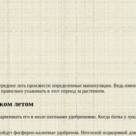
середине лета произвести определенные манипуляции. Ведь имен
 правильно ухаживать в этот период за растением.
уком летом
армливать его в июле азотными удобрениями. Когда ботва у лука
дойдут фосфорно-калиевые удобрения. Неплохой подкормкой для