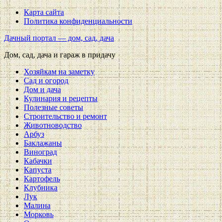
Карта сайта
Политика конфиденциальности
Дачный портал — дом, сад, дача
Дом, сад, дача и гараж в придачу
Хозяйкам на заметку
Сад и огород
Дом и дача
Кулинария и рецепты
Полезные советы
Строительство и ремонт
Животноводство
Арбуз
Баклажаны
Виноград
Кабачки
Капуста
Картофель
Клубника
Лук
Малина
Морковь