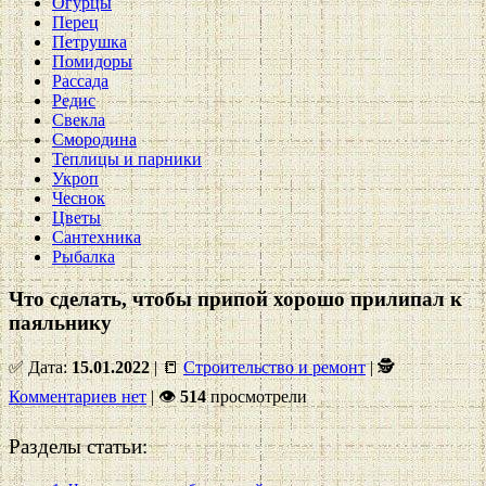
Огурцы
Перец
Петрушка
Помидоры
Рассада
Редис
Свекла
Смородина
Теплицы и парники
Укроп
Чеснок
Цветы
Сантехника
Рыбалка
Что сделать, чтобы припой хорошо прилипал к
паяльнику
✅ Дата:
15.01.2022
| 📒
Строительство и ремонт
| 🕵
Комментариев нет
|
👁
514
просмотрели
Разделы статьи: