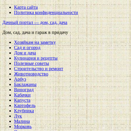
Карта сайта
Политика конфиденциальности
Дачный портал — дом, сад, дача
Дом, сад, дача и гараж в придачу
Хозяйкам на заметку
Сад и огород
Дом и дача
Кулинария и рецепты
Полезные советы
Строительство и ремонт
Животноводство
Арбуз
Баклажаны
Виноград
Кабачки
Капуста
Картофель
Клубника
Лук
Малина
Морковь