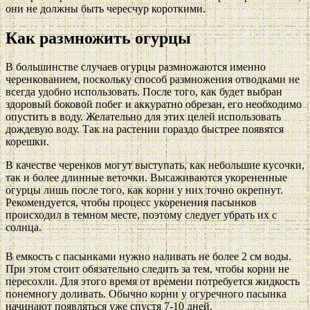
они не должны быть чересчур короткими.
Как размножить огурцы
В большинстве случаев огурцы размножаются именно
черенкованием, поскольку способ размножения отводками не
всегда удобно использовать. После того, как будет выбран
здоровый боковой побег и аккуратно обрезан, его необходимо
опустить в воду. Желательно для этих целей использовать
дождевую воду. Так на растении гораздо быстрее появятся
корешки.
В качестве черенков могут выступать, как небольшие кусочки,
так и более длинные веточки. Высаживаются укорененные
огурцы лишь после того, как корни у них точно окрепнут.
Рекомендуется, чтобы процесс укоренения пасынков
происходил в темном месте, поэтому следует убрать их с
солнца.
В емкость с пасынками нужно наливать не более 2 см воды.
При этом стоит обязательно следить за тем, чтобы корни не
пересохли. Для этого время от времени потребуется жидкость
понемногу доливать. Обычно корни у огуречного пасынка
начинают появляться уже спустя 7-10 дней.