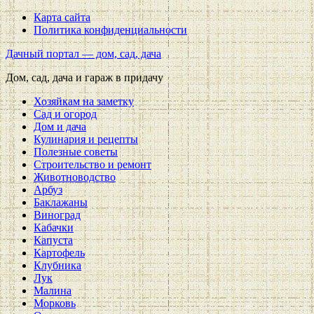
Карта сайта
Политика конфиденциальности
Дачный портал — дом, сад, дача
Дом, сад, дача и гараж в придачу
Хозяйкам на заметку
Сад и огород
Дом и дача
Кулинария и рецепты
Полезные советы
Строительство и ремонт
Животноводство
Арбуз
Баклажаны
Виноград
Кабачки
Капуста
Картофель
Клубника
Лук
Малина
Морковь