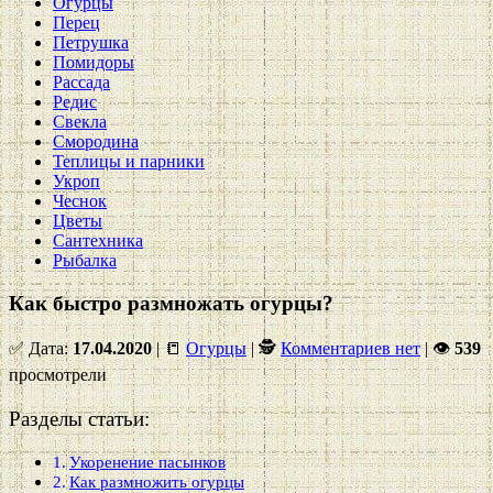
Огурцы
Перец
Петрушка
Помидоры
Рассада
Редис
Свекла
Смородина
Теплицы и парники
Укроп
Чеснок
Цветы
Сантехника
Рыбалка
Как быстро размножать огурцы?
✅ Дата:
17.04.2020
| 📒
Огурцы
| 🕵
Комментариев нет
|
👁
539
просмотрели
Разделы статьи:
Укоренение пасынков
Как размножить огурцы