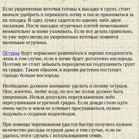
Если укорененные веточки готовы к высадке в грунт, стоит
вначале удобрить и перекопать почву и после приниматься за
их посадку. В одну лунку садится по одному либо двум
пасынкам. После высадки огуречных плетей немаловажно
внимательно за ними ухаживать. Если все делать правильно,
то уже через месяц на укорененных веточках появятся
маленькие огурчики.
Огурцы
будут нормально развиваться и хорошо плодоносить
лишь в том случае, если в почве будет достаточно кислорода.
Поэтому не стоит забывать периодически подпушивать грунт
на грядке. Таким образом, к корням растения поступает
гораздо больше кислорода.
Необходимо должное внимание уделить и поливу огурцов.
Они, конечно, любят воду, но все же полив должен быть
умеренным. Нельзя допускать переувлажнения либо
пересушивания огуречной грядки. Если дожди стали идти
очень часто и земля не успевает просушиваться, нужно
подумать о создании водоотводов.
При помощи черенкования удастся быстро получить нужное
количество рассады огурцов даже в том случае, если не
удалось этого сделать с использованием семян.