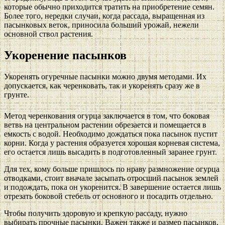
которые обычно приходится тратить на приобретение семян.
Более того, нередки случаи, когда рассада, выращенная из
пасынковых веток, приносила больший урожай, нежели
основной ствол растения.
Укоренение пасынков
Укоренять огуречные пасынки можно двумя методами. Их
допускается, как черенковать, так и укоренять сразу же в
грунте.
Метод черенкования огурца заключается в том, что боковая
ветвь на центральном растении обрезается и помещается в
емкость с водой. Необходимо дождаться пока пасынок пустит
корни. Когда у растения образуется хорошая корневая система,
его остается лишь высадить в подготовленный заранее грунт.
Для тех, кому больше пришлось по нраву размножение огурца
отводками, стоит вначале засыпать отросший пасынок землей
и подождать, пока он укоренится. В завершение остается лишь
отрезать боковой стебель от основного и посадить отдельно.
Чтобы получить здоровую и крепкую рассаду, нужно
выбирать прочные пасынки. Важен также и размер пасынков,