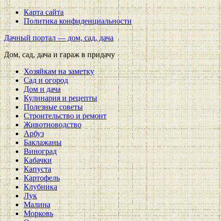
Карта сайта
Политика конфиденциальности
Дачный портал — дом, сад, дача
Дом, сад, дача и гараж в придачу
Хозяйкам на заметку
Сад и огород
Дом и дача
Кулинария и рецепты
Полезные советы
Строительство и ремонт
Животноводство
Арбуз
Баклажаны
Виноград
Кабачки
Капуста
Картофель
Клубника
Лук
Малина
Морковь