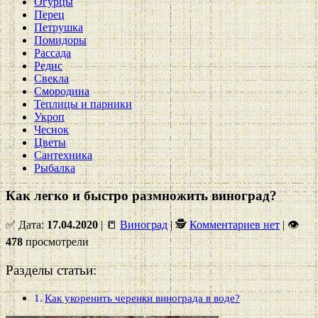
Огурцы
Перец
Петрушка
Помидоры
Рассада
Редис
Свекла
Смородина
Теплицы и парники
Укроп
Чеснок
Цветы
Сантехника
Рыбалка
Как легко и быстро размножить виноград?
✅ Дата:
17.04.2020
| 📒
Виноград
| 🕵
Комментариев нет
|
👁
478
просмотрели
Разделы статьи:
Как укоренить черенки винограда в воде?