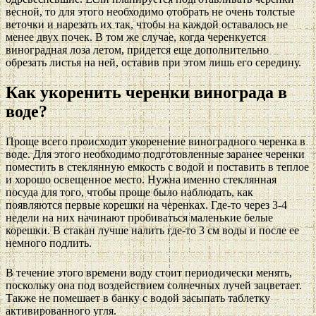
весной, то для этого необходимо отобрать не очень толстые
веточки и нарезать их так, чтобы на каждой оставалось не
менее двух почек. В том же случае, когда черенкуется
виноградная лоза летом, придется еще дополнительно
обрезать листья на ней, оставив при этом лишь его середину.
Как укоренить черенки винограда в
воде?
Проще всего происходит укоренение виноградного черенка в
воде. Для этого необходимо подготовленные заранее черенки
поместить в стеклянную емкость с водой и поставить в теплое
и хорошо освещенное место. Нужна именно стеклянная
посуда для того, чтобы проще было наблюдать, как
появляются первые корешки на черенках. Где-то через 3-4
недели на них начинают пробиваться маленькие белые
корешки. В стакан лучше налить где-то 3 см воды и после ее
немного подлить.
В течение этого времени воду стоит периодически менять,
поскольку она под воздействием солнечных лучей зацветает.
Также не помешает в банку с водой засыпать таблетку
активированного угля.