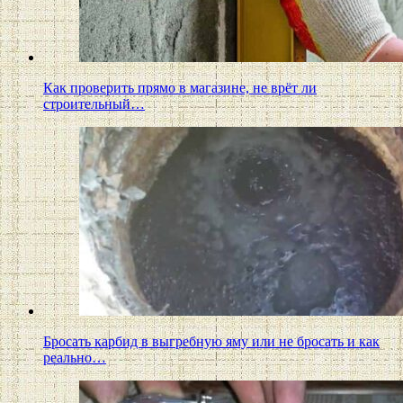
Как проверить прямо в магазине, не врёт ли
строительный…
Бросать карбид в выгребную яму или не бросать и как
реально…