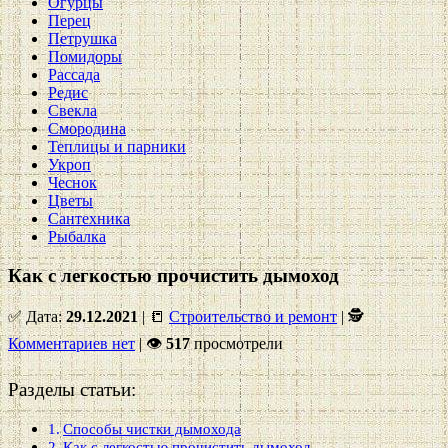
Огурцы
Перец
Петрушка
Помидоры
Рассада
Редис
Свекла
Смородина
Теплицы и парники
Укроп
Чеснок
Цветы
Сантехника
Рыбалка
Как с легкостью прочистить дымоход
✅ Дата:
29.12.2021
| 📒
Строительство и ремонт
| 🕵
Комментариев нет
|
👁
517
просмотрели
Разделы статьи:
Способы чистки дымохода
Как с легкостью прочистить дымоход