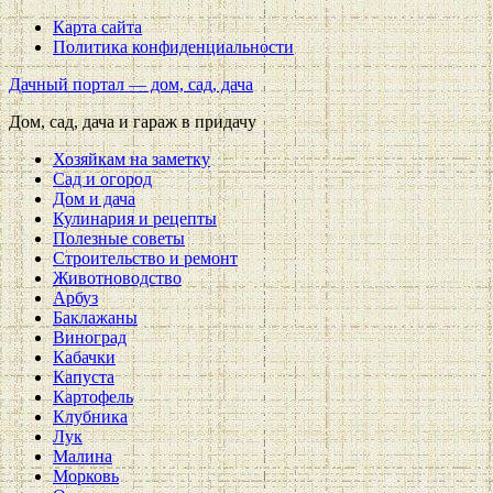
Карта сайта
Политика конфиденциальности
Дачный портал — дом, сад, дача
Дом, сад, дача и гараж в придачу
Хозяйкам на заметку
Сад и огород
Дом и дача
Кулинария и рецепты
Полезные советы
Строительство и ремонт
Животноводство
Арбуз
Баклажаны
Виноград
Кабачки
Капуста
Картофель
Клубника
Лук
Малина
Морковь