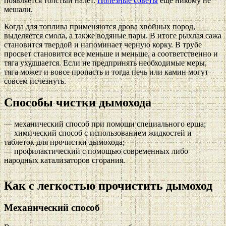
появляется толстый налет.
Полезные советы
еще никому не
мешали.
Когда для топлива применяются дрова хвойных пород,
выделяется смола, а также водяные пары. В итоге рыхлая сажа
становится твердой и напоминает черную корку. В трубе
просвет становится все меньше и меньше, а соответственно и
тяга ухудшается. Если не предпринять необходимые меры,
тяга может и вовсе пропасть и тогда печь или камин могут
совсем исчезнуть.
Способы чистки дымохода
— механический способ при помощи специального ерша;
— химический способ с использованием жидкостей и
таблеток для прочистки дымохода;
— профилактический с помощью современных либо
народных катализаторов сгорания.
Как с легкостью прочистить дымоход
Механический способ