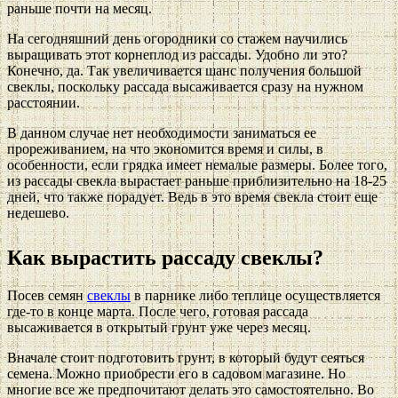
раньше почти на месяц.
На сегодняшний день огородники со стажем научились
выращивать этот корнеплод из рассады. Удобно ли это?
Конечно, да. Так увеличивается шанс получения большой
свеклы, поскольку рассада высаживается сразу на нужном
расстоянии.
В данном случае нет необходимости заниматься ее
прореживанием, на что экономится время и силы, в
особенности, если грядка имеет немалые размеры. Более того,
из рассады свекла вырастает раньше приблизительно на 18-25
дней, что также порадует. Ведь в это время свекла стоит еще
недешево.
Как вырастить рассаду свеклы?
Посев семян
свеклы
в парнике либо теплице осуществляется
где-то в конце марта. После чего, готовая рассада
высаживается в открытый грунт уже через месяц.
Вначале стоит подготовить грунт, в который будут сеяться
семена. Можно приобрести его в садовом магазине. Но
многие все же предпочитают делать это самостоятельно. Во