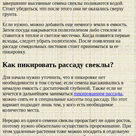
завершение высеянные семена свеклы поливаются водой.
Стоит убедиться, что после этого они не оказались сверху
грунта.
Если нужно, можно добавить еще немного земли в емкость.
Затем посуда накрывается полиэтиленом либо стеклом и
ставится в теплое и светлое местечко. Когда появятся первые
всходы, следует убрать полиэтилен. После появления на
рассаде семядольных листиков стоит приниматься за ее
пикировку.
Как пикировать рассаду свеклы?
Для начала нужно уточнить, что в пикировке нет
необходимости в том случае, если семена высаживались в
немалую емкость с достаточной глубиной. Также если не
хочется в дальнейшем заниматься
пикированием рассады
,
можно сеять ее в специальные кассеты под рассаду. Но этот
вариант подходит лишь тем, у кого есть необходимое
количество места.
Нередко из одного семени свеклы прорастает не один росток,
поэтому нужно обязательно осуществить прореживание. При
этом удаленные растения тоже можно посадить в отдельную