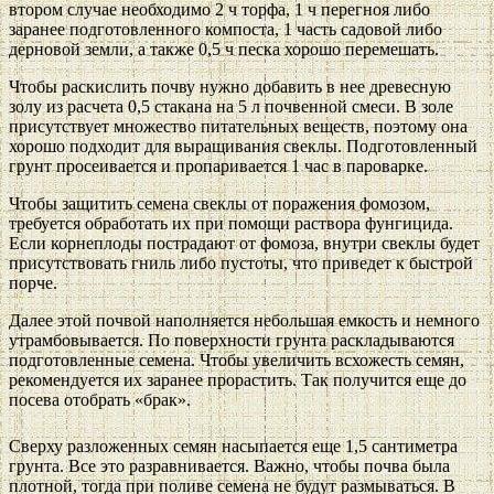
втором случае необходимо 2 ч торфа, 1 ч перегноя либо
заранее подготовленного компоста, 1 часть садовой либо
дерновой земли, а также 0,5 ч песка хорошо перемешать.
Чтобы раскислить почву нужно добавить в нее древесную
золу из расчета 0,5 стакана на 5 л почвенной смеси. В золе
присутствует множество питательных веществ, поэтому она
хорошо подходит для выращивания свеклы. Подготовленный
грунт просеивается и пропаривается 1 час в пароварке.
Чтобы защитить семена свеклы от поражения фомозом,
требуется обработать их при помощи раствора фунгицида.
Если корнеплоды пострадают от фомоза, внутри свеклы будет
присутствовать гниль либо пустоты, что приведет к быстрой
порче.
Далее этой почвой наполняется небольшая емкость и немного
утрамбовывается. По поверхности грунта раскладываются
подготовленные семена. Чтобы увеличить всхожесть семян,
рекомендуется их заранее прорастить. Так получится еще до
посева отобрать «брак».
Сверху разложенных семян насыпается еще 1,5 сантиметра
грунта. Все это разравнивается. Важно, чтобы почва была
плотной, тогда при поливе семена не будут размываться. В