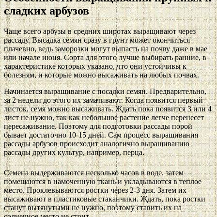
сладких арбузов
Чаще всего арбузы в средних широтах выращивают через
рассаду. Высадка семян сразу в грунт может окончиться
плачевно, ведь заморозки могут выпасть на почву даже в мае
или начале июня. Сорта для этого лучше выбирать ранние, в
характеристике которых указано, что они устойчивы к
болезням, и которые можно высаживать на любых почвах.
Начинается выращивание с посадки семян. Предварительно,
за 2 недели до этого их замачивают. Когда появится первый
листок, семя можно высаживать. Ждать пока появится 3 или 4
лист не нужно, так как небольшое растение легче перенесет
пересаживание. Поэтому для подготовки рассады порой
бывает достаточно 10-15 дней. Сам процесс выращивания
рассады арбузов происходит аналогично выращиванию
рассады других культур, например, перца.
Семена выдерживаются несколько часов в воде, затем
помещаются в намоченную ткань и укладываются в теплое
место. Проклевываются ростки через 2-3 дня. Затем их
высаживают в пластиковые стаканчики. Ждать, пока ростки
станут вытянутыми не нужно, поэтому ставить их на
солнечное место не стоит.