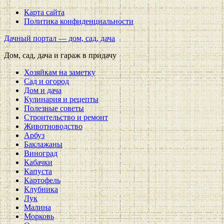
Карта сайта
Политика конфиденциальности
Дачный портал — дом, сад, дача
Дом, сад, дача и гараж в придачу
Хозяйкам на заметку
Сад и огород
Дом и дача
Кулинария и рецепты
Полезные советы
Строительство и ремонт
Животноводство
Арбуз
Баклажаны
Виноград
Кабачки
Капуста
Картофель
Клубника
Лук
Малина
Морковь