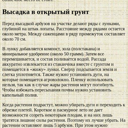
Высадка в открытый грунт
Перед высадкой арбузов на участке делают ряды с лунками,
глубиной на штык лопаты. Расстояние между рядами остается
около метра. Между саженцами в ряду промежуток составляет
около 70 см.
В лунку добавляется компост, зола (полстакана) и
минеральное удобрение (около 50 грамм). Затем все
перемешивается, и состав поливается водой. Рассада
аккуратно извлекается из стаканчика вместе с грунтом и
помещается в «жижу» лунки. Сверху подсыпается земля и
слегка уплотняется. Также нужно установить дуги, на
которые помещается агроволокно. Пленку использовать
нельзя, так как в случае жары растения могут погибнуть.
Чтобы избежать пересыхания почвы нужно установить
капельный полив.
Когда растения подрастут, можно убирать дуги и переходить к
обрезке плетей. Короткое и пасмурное лето не дает
возможности созреть некоторым плодам, и на них лишь
тратятся лишние силы растения. Поэтому их лучше убрать. На
растении оставляют лишь 5 арбузов. При этом нужно