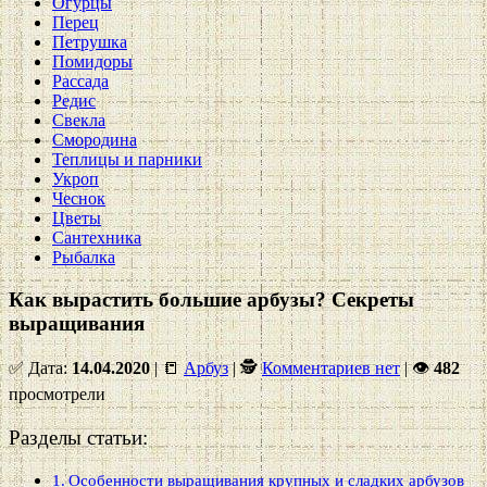
Огурцы
Перец
Петрушка
Помидоры
Рассада
Редис
Свекла
Смородина
Теплицы и парники
Укроп
Чеснок
Цветы
Сантехника
Рыбалка
Как вырастить большие арбузы? Секреты
выращивания
✅ Дата:
14.04.2020
| 📒
Арбуз
| 🕵
Комментариев нет
|
👁
482
просмотрели
Разделы статьи:
Особенности выращивания крупных и сладких арбузов