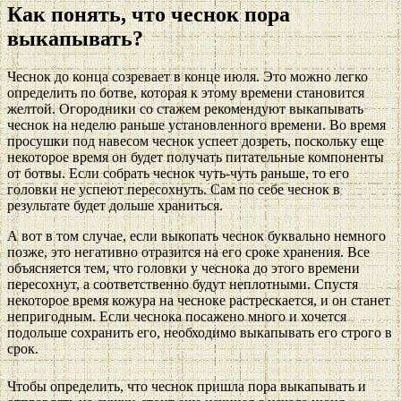
Как понять, что чеснок пора
выкапывать?
Чеснок до конца созревает в конце июля. Это можно легко
определить по ботве, которая к этому времени становится
желтой. Огородники со стажем рекомендуют выкапывать
чеснок на неделю раньше установленного времени. Во время
просушки под навесом чеснок успеет дозреть, поскольку еще
некоторое время он будет получать питательные компоненты
от ботвы. Если собрать чеснок чуть-чуть раньше, то его
головки не успеют пересохнуть. Сам по себе чеснок в
результате будет дольше храниться.
А вот в том случае, если выкопать чеснок буквально немного
позже, это негативно отразится на его сроке хранения. Все
объясняется тем, что головки у чеснока до этого времени
пересохнут, а соответственно будут неплотными. Спустя
некоторое время кожура на чесноке растрескается, и он станет
непригодным. Если чеснока посажено много и хочется
подольше сохранить его, необходимо выкапывать его строго в
срок.
Чтобы определить, что чеснок пришла пора выкапывать и