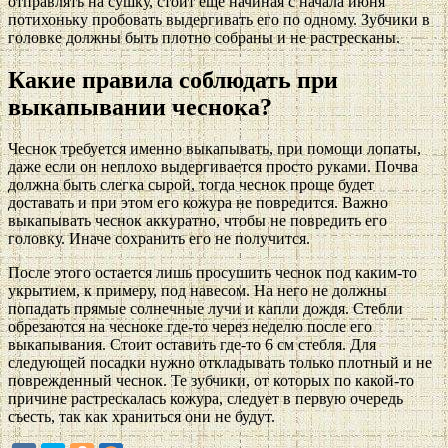
отправлять на сушку, стоит еще начиная с начала июня
потихоньку пробовать выдергивать его по одному. Зубчики в
головке должны быть плотно собраны и не растресканы.
Какие правила соблюдать при
выкапывании чеснока?
Чеснок требуется именно выкапывать, при помощи лопаты,
даже если он неплохо выдергивается просто руками. Почва
должна быть слегка сырой, тогда чеснок проще будет
доставать и при этом его кожура не повредится. Важно
выкапывать чеснок аккуратно, чтобы не повредить его
головку. Иначе сохранить его не получится.
После этого остается лишь просушить чеснок под каким-то
укрытием, к примеру, под навесом. На него не должны
попадать прямые солнечные лучи и капли дождя. Стебли
обрезаются на чесноке где-то через неделю после его
выкапывания. Стоит оставить где-то 6 см стебля. Для
следующей посадки нужно откладывать только плотный и не
поврежденный чеснок. Те зубчики, от которых по какой-то
причине растрескалась кожура, следует в первую очередь
съесть, так как храниться они не будут.