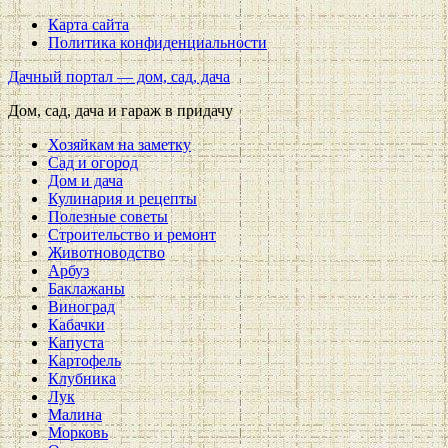
Карта сайта
Политика конфиденциальности
Дачный портал — дом, сад, дача
Дом, сад, дача и гараж в придачу
Хозяйкам на заметку
Сад и огород
Дом и дача
Кулинария и рецепты
Полезные советы
Строительство и ремонт
Животноводство
Арбуз
Баклажаны
Виноград
Кабачки
Капуста
Картофель
Клубника
Лук
Малина
Морковь