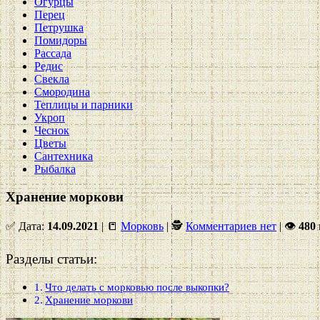
Огурцы
Перец
Петрушка
Помидоры
Рассада
Редис
Свекла
Смородина
Теплицы и парники
Укроп
Чеснок
Цветы
Сантехника
Рыбалка
Хранение моркови
✅ Дата:
14.09.2021
| 📒
Морковь
| 🕵
Комментариев нет
|
👁
480
Разделы статьи:
Что делать с морковью после выкопки?
Хранение моркови