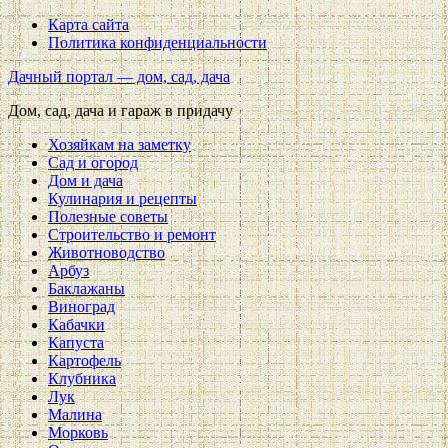
Карта сайта
Политика конфиденциальности
Дачный портал — дом, сад, дача
Дом, сад, дача и гараж в придачу
Хозяйкам на заметку
Сад и огород
Дом и дача
Кулинария и рецепты
Полезные советы
Строительство и ремонт
Животноводство
Арбуз
Баклажаны
Виноград
Кабачки
Капуста
Картофель
Клубника
Лук
Малина
Морковь