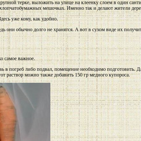
крупной терке, выложить на улице на клеенку слоем в один сант
 хлопчатобумажных мешочках. Именно так и делают жители дере
десь уже кому, как удобно.
едь они обычно долго не хранятся. А вот в сухом виде их получ
ко самое важное.
овь в погреб либо подвал, помещение необходимо подготовить. Д
этот раствор можно также добавить 150 гр медного купороса.