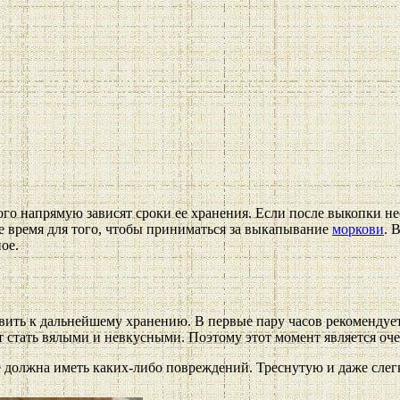
того напрямую зависят сроки ее хранения. Если после выкопки 
ое время для того, чтобы приниматься за выкапывание
моркови
. 
ое.
вить к дальнейшему хранению. В первые пару часов рекомендуетс
т стать вялыми и невкусными. Поэтому этот момент является оч
 должна иметь каких-либо повреждений. Треснутую и даже слегк