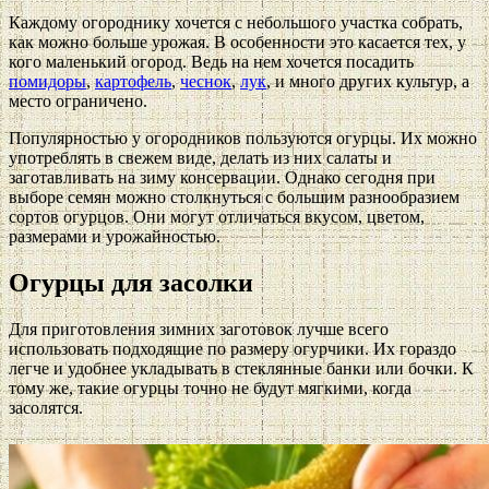
Каждому огороднику хочется с небольшого участка собрать,
как можно больше урожая. В особенности это касается тех, у
кого маленький огород. Ведь на нем хочется посадить
помидоры
,
картофель
,
чеснок
,
лук
, и много других культур, а
место ограничено.
Популярностью у огородников пользуются огурцы. Их можно
употреблять в свежем виде, делать из них салаты и
заготавливать на зиму консервации. Однако сегодня при
выборе семян можно столкнуться с большим разнообразием
сортов огурцов. Они могут отличаться вкусом, цветом,
размерами и урожайностью.
Огурцы для засолки
Для приготовления зимних заготовок лучше всего
использовать подходящие по размеру огурчики. Их гораздо
легче и удобнее укладывать в стеклянные банки или бочки. К
тому же, такие огурцы точно не будут мягкими, когда
засолятся.