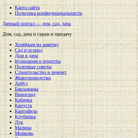
Карта сайта
Политика конфиденциальности
Дачный портал — дом, сад, дача
Дом, сад, дача и гараж в придачу
Хозяйкам на заметку
Сад и огород
Дом и дача
Кулинария и рецепты
Полезные советы
Строительство и ремонт
Животноводство
Арбуз
Баклажаны
Виноград
Кабачки
Капуста
Картофель
Клубника
Лук
Малина
Морковь