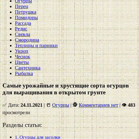
Огурцы
Перец
Петрушка
Помидоры
Рассада
Редис
Свекла
Смородина
Теплицы и парники
Укроп
Чеснок
Цветы
Сантехника
Рыбалка
Самые урожайные и хрустящие сорта огурцов
для выращивания в открытом грунте
✅ Дата:
24.11.2021
| 📒
Огурцы
| 🕵
Комментариев нет
|
👁
483
просмотрели
Разделы статьи:
Огурцы для засолки