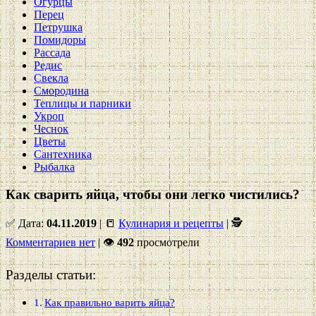
Огурцы
Перец
Петрушка
Помидоры
Рассада
Редис
Свекла
Смородина
Теплицы и парники
Укроп
Чеснок
Цветы
Сантехника
Рыбалка
Как сварить яйца, чтобы они легко чистились?
✅ Дата:
04.11.2019
| 📒
Кулинария и рецепты
| 🕵
Комментариев нет
|
👁
492
просмотрели
Разделы статьи:
Как правильно варить яйца?