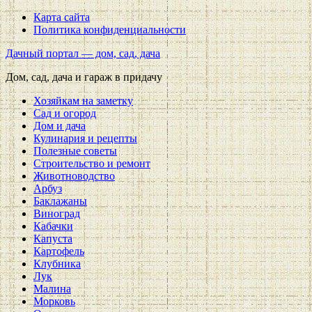
Карта сайта
Политика конфиденциальности
Дачный портал — дом, сад, дача
Дом, сад, дача и гараж в придачу
Хозяйкам на заметку
Сад и огород
Дом и дача
Кулинария и рецепты
Полезные советы
Строительство и ремонт
Животноводство
Арбуз
Баклажаны
Виноград
Кабачки
Капуста
Картофель
Клубника
Лук
Малина
Морковь