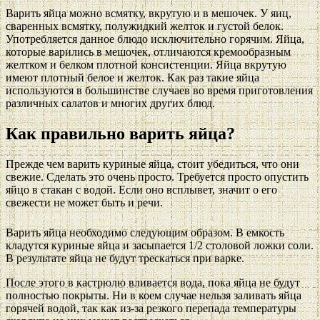
Варить яйца можно всмятку, вкрутую и в мешочек. У яиц,
сваренных всмятку, полужидкий желток и густой белок.
Употребляется данное блюдо исключительно горячим. Яйца,
которые варились в мешочек, отличаются кремообразным
желтком и белком плотной консистенции. Яйца вкрутую
имеют плотный белое и желток. Как раз такие яйца
используются в большинстве случаев во время приготовления
различных салатов и многих других блюд.
Как правильно варить яйца?
Прежде чем варить куриные яйца, стоит убедиться, что они
свежие. Сделать это очень просто. Требуется просто опустить
яйцо в стакан с водой. Если оно всплывет, значит о его
свежести не может быть и речи.
Варить яйца необходимо следующим образом. В емкость
кладутся куриные яйца и засыпается 1/2 столовой ложки соли.
В результате яйца не будут трескаться при варке.
После этого в кастрюлю вливается вода, пока яйца не будут
полностью покрыты. Ни в коем случае нельзя заливать яйца
горячей водой, так как из-за резкого перепада температуры