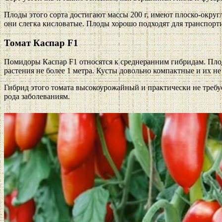
Плоды этого сорта достигают массы 200 г, имеют плоско-округл
они слегка кисловатые. Плоды хорошо подходят для транспорт
Томат Каспар F1
Помидоры Каспар F1 относятся к среднеранним гибридам. Плод
растения не более 1 метра. Кусты довольно компактные и их не
Гибрид этого томата высокоурожайный и практически не требу
рода заболеваниям.