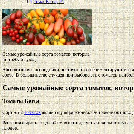
Томат Каспар F1
Самые урожайные сорта томатов, которые
не требуют ухода
Абсолютно все огородники постоянно экспериментируют и ста
сорта. В большинстве случаев при выборе этих томатов наибол
Самые урожайные сорта томатов, котор
Томаты Бетта
Сорт этих
томатов
является ультраранним. Они начинают плодон
Растения вырастают до 50 см высотой, кусты довольно компак
плодов.