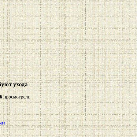
буют ухода
6
просмотрели
ода