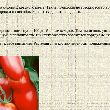
ую форму, красного цвета. Такие помидоры не трескаются во вре
ировки и способны храниться достаточно долго.
оносят они спустя 100 дней после всходов. Томаты используютс
 нужно пасынковать. В кистях зачастую образуется порядка 4-5 за
ет к себе внимания. Растения с легкостью переносят пониженн