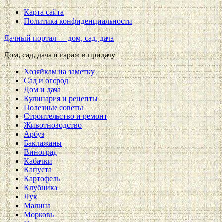
Карта сайта
Политика конфиденциальности
Дачный портал — дом, сад, дача
Дом, сад, дача и гараж в придачу
Хозяйкам на заметку
Сад и огород
Дом и дача
Кулинария и рецепты
Полезные советы
Строительство и ремонт
Животноводство
Арбуз
Баклажаны
Виноград
Кабачки
Капуста
Картофель
Клубника
Лук
Малина
Морковь