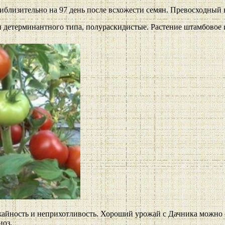
близительно на 97 день после всхожести семян. Превосходный 
 детерминантного типа, полураскидистые. Растение штамбовое и
йность и неприхотливость. Хороший урожай с Дачника можно со
иоз.