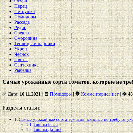
Огурцы
Перец
Петрушка
Помидоры
Рассада
Редис
Свекла
Смородина
Теплицы и парники
Укроп
Чеснок
Цветы
Сантехника
Рыбалка
Самые урожайные сорта томатов, которые не тре
✅ Дата:
16.11.2021
| 📒
Помидоры
| 🕵
Комментариев нет
|
👁
48
Разделы статьи:
Самые урожайные сорта томатов, которые не требуют ух
Томаты Бетта
Томаты Дачник