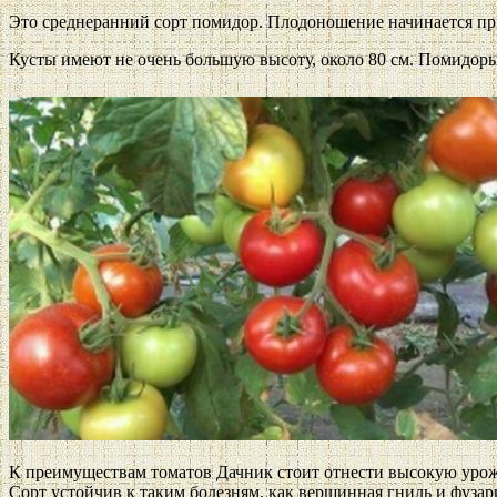
Это среднеранний сорт помидор. Плодоношение начинается при
Кусты имеют не очень большую высоту, около 80 см. Помидоры
К преимуществам томатов Дачник стоит отнести высокую урожа
Сорт устойчив к таким болезням, как вершинная гниль и фузар